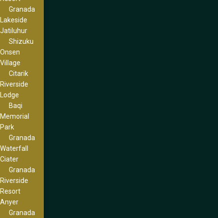
Granada
Lakeside
Jatiluhur
Shizuku
Onsen
Village
Citarik
Riverside
Lodge
Baqi
Memorial
Park
Granada
Waterfall
Ciater
Granada
Riverside
Resort
Anyer
Granada