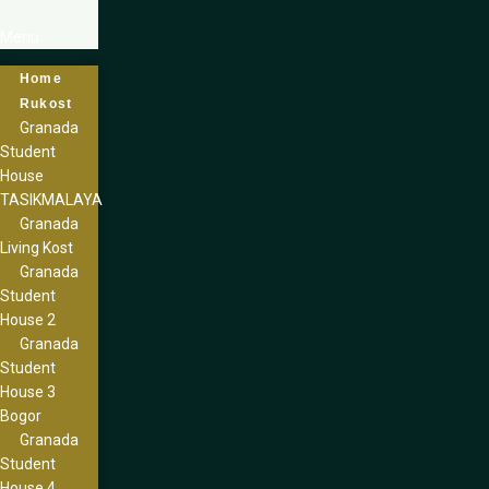
Menu
Home
Rukost
Granada
Student
House
TASIKMALAYA
Granada
Living Kost
Granada
Student
House 2
Granada
Student
House 3
Bogor
Granada
Student
House 4