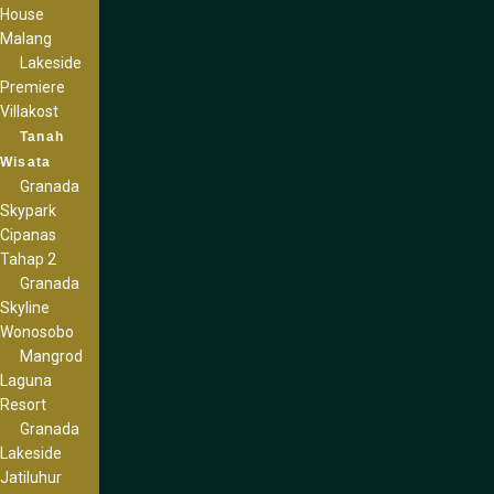
House
Malang
Lakeside
Premiere
Villakost
Tanah
Wisata
Granada
Skypark
Cipanas
Tahap 2
Granada
Skyline
Wonosobo
Mangrod
Laguna
Resort
Granada
Lakeside
Jatiluhur