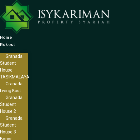
Home
Rukost
Granada
Student
House
TASIKMALAYA
Granada
Living Kost
Granada
Student
House 2
Granada
Student
House 3
Bogor