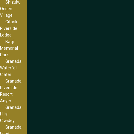
Shizuku
Onsen
Village
Citarik
Riverside
Lodge
Baqi
Memorial
Park
Granada
Waterfall
Ciater
Granada
Riverside
Resort
Anyer
Granada
Hills
Ciwidey
Granada
Land