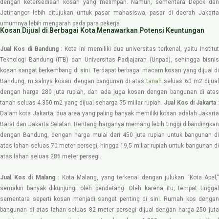
dengan ketersediaan kosan yang melimpah. Namun, sementara Depok dan
Jatinangor lebih ditujukan untuk pasar mahasiswa, pasar di daerah Jakarta
umumnya lebih mengarah pada para pekerja.
Kosan Dijual di Berbagai Kota Menawarkan Potensi Keuntungan
Jual Kos di Bandung
: Kota ini memiliki dua universitas terkenal, yaitu Institut
Teknologi Bandung (ITB) dan Universitas Padjajaran (Unpad), sehingga bisnis
kosan sangat berkembang di sini. Terdapat berbagai macam kosan yang dijual di
Bandung, misalnya kosan dengan bangunan di atas
tanah
seluas 60 m2 dijua
dengan harga 280 juta rupiah, dan ada juga kosan dengan bangunan di atas
tanah seluas 4.350 m2 yang dijual seharga 55 miliar rupiah.
Jual Kos di
Jakarta
Dalam kota Jakarta, dua area yang paling banyak memiliki kosan adalah Jakarta
Barat dan Jakarta Selatan. Rentang harganya memang lebih tinggi dibandingkan
dengan Bandung, dengan harga mulai dari 450 juta rupiah untuk bangunan di
atas lahan seluas 70 meter persegi, hingga 19,5 miliar rupiah untuk bangunan di
atas lahan seluas 286 meter persegi.
Jual Kos di
Malang
: Kota Malang, yang terkenal dengan julukan “Kota Apel,”
semakin banyak dikunjungi oleh pendatang. Oleh karena itu, tempat tinggal
sementara seperti kosan menjadi sangat penting di sini. Rumah kos dengan
bangunan di atas lahan seluas 82 meter persegi dijual dengan harga 250 juta