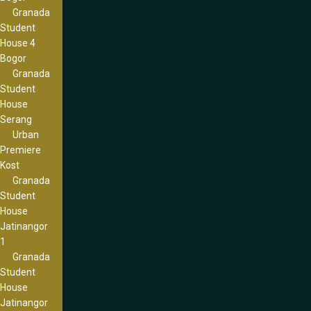
Granada
Student
House 4
Bogor
Granada
Student
House
Serang
Urban
Premiere
Kost
Granada
Student
House
Jatinangor
1
Granada
Student
House
Jatinangor