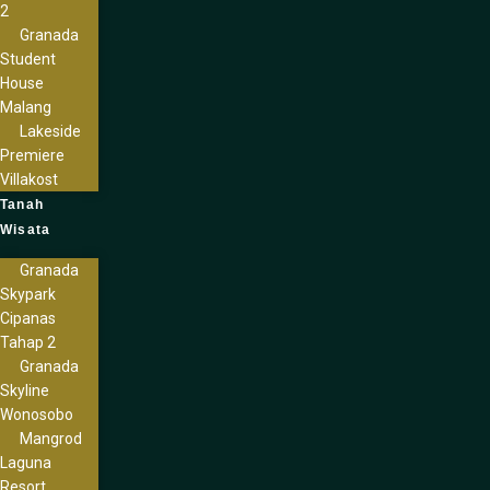
2
Granada
Student
House
Malang
Lakeside
Premiere
Villakost
Tanah
Wisata
Granada
Skypark
Cipanas
Tahap 2
Granada
Skyline
Wonosobo
Mangrod
Laguna
Resort