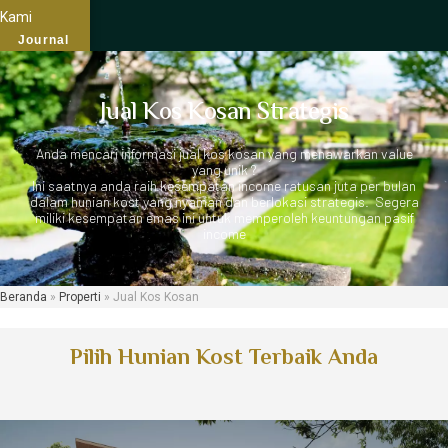
Kami
Journal
Jual Kos Kosan Strategis
Anda mencari informasi jual kos kosan yang menawarkan value
yang unik ?
Ini saatnya anda raih kesempatan income ratusan juta per bulan
dalam hunian kost yang nyaman dan berlokasi strategis. Segera
miliki kesempatan emas ini untuk memperoleh keuntungan pasif
income
Beranda
»
Properti
»
Jual Kos Kosan
Pilih Hunian Kost Terbaik Anda