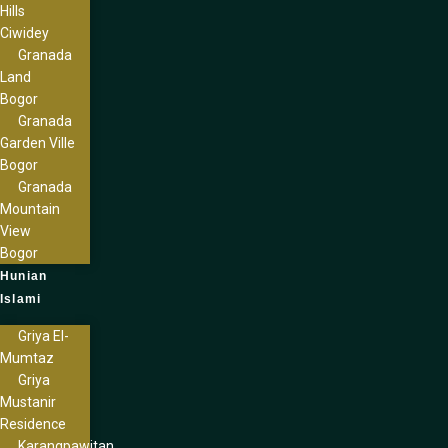
Hills
Ciwidey
Granada
Land
Bogor
Granada
Garden Ville
Bogor
Granada
Mountain
View
Bogor
Hunian
Islami
Griya El-
Mumtaz
Griya
Mustanir
Residence
Karangpawitan