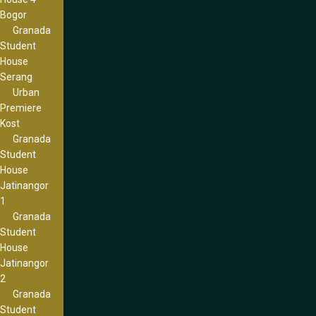
Bogor
Granada
Student
House
Serang
Urban
Premiere
Kost
Granada
Student
House
Jatinangor
1
Granada
Student
House
Jatinangor
2
Granada
Student