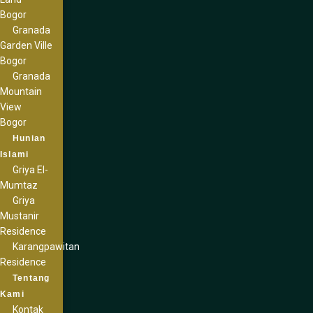
Bogor
Granada
Garden Ville
Bogor
Granada
Mountain
View
Bogor
Hunian
Islami
Griya El-
Mumtaz
Griya
Mustanir
Residence
Karangpawitan
Residence
Tentang
Kami
Kontak