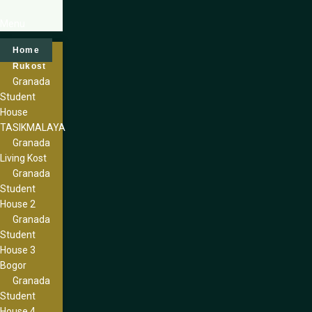
Menu
Home
Rukost
Granada
Student
House
TASIKMALAYA
Granada
Living Kost
Granada
Student
House 2
Granada
Student
House 3
Bogor
Granada
Student
House 4