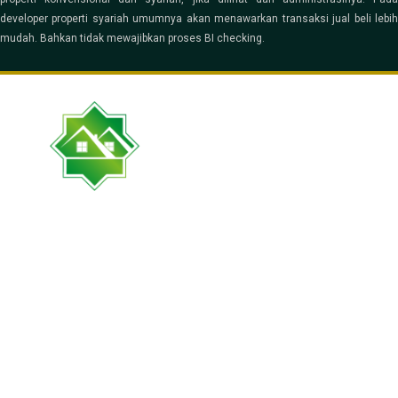
developer properti syariah umumnya akan menawarkan transaksi jual beli lebih
mudah. Bahkan tidak mewajibkan proses BI checking.
Developer property syariah berkonsep lingkungan Islami, berdiri di
kawasan strategis dengan fasilitas pendukung yang lengkap, akad
bebas riba, amanah dan profesional.
Kontak Kami
(021) 89327305
info@isykarimanproperty.com
Jl. Tapir VI No.7, Desa Jayamukti, Kec.
Cikarang Pusat, Kab. Bekasi, Jawa Barat
Navigasi