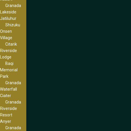
Granada
Lakeside
Jatiluhur
Shizuku
Onsen
Village
Citarik
Riverside
Lodge
Baqi
Memorial
Park
Granada
Waterfall
Ciater
Granada
Riverside
Resort
Anyer
Granada