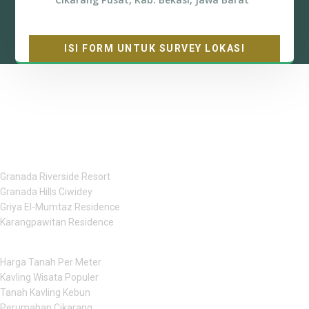
ISI FORM UNTUK SURVEY LOKASI
Cari Property Syariah Impian Anda!
Penawaran Spesial
Granada Riverside Resort
Granada Hills Ciwidey
Griya El-Mumtaz Residence
Karangpawitan Residence
Seputar Properti
Harga Tanah Per Meter
Kavling Wisata Populer
Tanah Kavling Kebun
Perumahan Cikarang