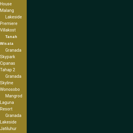
House
Malang
Lakeside
Premiere
Villakost
Tanah
Wisata
Granada
Skypark
Cipanas
Tahap 2
Granada
Skyline
Wonosobo
Mangrod
Laguna
Resort
Granada
Lakeside
Jatiluhur