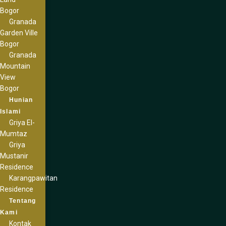
Bogor
Granada
Garden Ville
Bogor
Granada
Mountain
View
Bogor
Hunian
Islami
Griya El-
Mumtaz
Griya
Mustanir
Residence
Karangpawitan
Residence
Tentang
Kami
Kontak