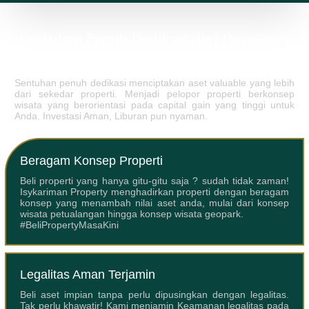
Sentuhan Penuh Dedikasi dari Developer
Syariah Terbaik.
Sentuhan penuh dedikasi menciptakan aset valuable yang lebih
dari sekedar properti. Menjadi pelopor properti berkonsep
wisata yang berorientasi pada capital gain yang tinggi untuk
Anda. Investasi Aman, Liburan pun nyaman.
Beragam Konsep Properti
Beli properti yang hanya gitu-gitu saja ? sudah tidak zaman!
Isykariman Property menghadirkan properti dengan beragam
konsep yang menambah nilai aset anda, mulai dari konsep
wisata petualangan hingga konsep wisata geopark.
#BeliPropertyMasaKini
Legalitas Aman Terjamin
Beli aset impian tanpa perlu dipusingkan dengan legalitas.
Tak perlu khawatir! Kami menjamin Keamanan legalitas pada