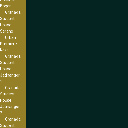
Bogor
Granada
Student
House
Serang
Urban
Premiere
Kost
Granada
Student
House
Jatinangor
1
Granada
Student
House
Jatinangor
2
Granada
Student