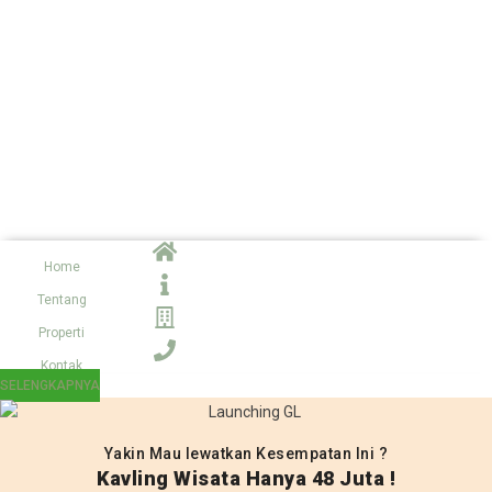
Hubungi Kami
Privacy Policy
Disclamer
Peta Situs
Karir
All right reserved
© 2024 Isykariman Property
Home
Tentang
Properti
Kontak
SELENGKAPNYA
Yakin Mau lewatkan Kesempatan Ini ?
Kavling Wisata Hanya 48 Juta !