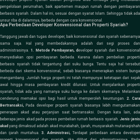
pengelolaan perumahan, baik apartemen maupun rumah dengan pembayaran
berbasis syariah. Dalam hal ini, sesuai dengan syariat Islam. Sehingga tidak ada
unsur riba di dalamnya, berbeda dengan cara konvensional.
Apa Perbedaan Developer Konvensional dan Properti Syariah?
Tanggung jawab dan tugas developer, baik konvensional dan syariah sebenarnya
sama saja. Hal yang membedakannya adalah dari segi proses dan
administrasinya.
1. Metode Pembayaran, d
eveloper syariah dan konvensional
menyediakan opsi pembayaran berbeda. Karena dalam pembelian properti
berbasis syariah tidak tergantung dari suku bunga. Tentu saja hal tersebut
berbeda dari skema konvensional, sebab biasanya menerapkan sistem bunga
mengambang.
Jumlah harga properti ini telah mempunyai ketetapan dari seja
awal hingga masa pembayaran kredit dilunasi. Untuk menjalankan properti
syariah, tidak ada yang namanya suku bunga ke dalam skemanya. Melainkan
cenderung memakai opsi bagi hasil untuk memperoleh keuntungan.
2. Car
Bertransaksi,
Pada developer properti syariah biasanya lebih mengutamaka
penerapan akad atau perjanjian saat bertransaksi. Dengan kata lain, ada
beberapa jenis akad pada proses pembelian rumah berbasis syariah.
Jenis-jenis
akad
yang dimaksud adalah akad murabahah, ijarah, musyarakah mutanaqishah
dan ijarah muntahua.
3. Administrasi,
Terdapat perbedaan antara developer
properti konvensional dan syariah, jika dilihat dari administrasinya. Pada