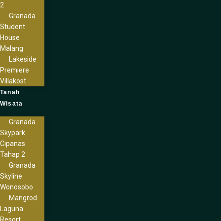
2
Granada
Student
House
Malang
Lakeside
Premiere
Villakost
Tanah
Wisata
Granada
Skypark
Cipanas
Tahap 2
Granada
Skyline
Wonosobo
Mangrod
Laguna
Resort