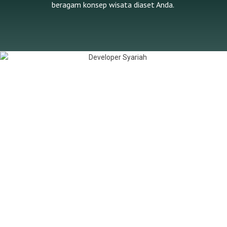
beragam konsep wisata diaset Anda.
Telah Berhasil Meraih Penghargaan
Developer Syariah Terbaik 2024
Sebuah kebanggaan bagi kami dan seluruh insan
property syariah atas pencapaian kami sebagai
Developer Syariah Terbaik 2023 & 2024.
Terima kasih atas kepercayaaan Anda hingga
membawa kami pada titik ini. Seiring dengan
meningkatnya kepercayaan publik terhadap projek
properti kami, kami akan terus mendedikasikan segala
yang terbaik untuk Anda.