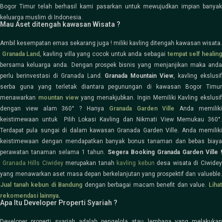
Bogor Timur telah berhasil kami pasarkan untuk mewujudkan impian banyak
keluarga muslim di Indonesia.
Mau Aset ditengah kawasan Wisata ?
Ambil kesempatan emas sekarang juga ! miliki kavling ditengah kawasan wisata.
Granada Land
, kavling villa yang cocok untuk anda sebagai
tempat self healin
bersama keluarga anda. Dengan prospek bisnis yang menjanjikan maka anda
perlu berinvestasi di Granada Land.
Granada Mountain View
, kavling ekslusi
serba guna yang terletak diantara pegunungan di kawasan Bogor Timur
menawarkan
mountan view
yang menakjubkan. Ingin Memiliki Kavling ekslusif
dengan view alam 360° ? Hanya
Granada Garden Ville
Anda memilik
keistimewaan untuk Pilih Lokasi Kavling dan Nikmati View Memukau 360°.
Terdapat pula sungai di dalam kawasan Granada Garden Ville. Anda memiliki
keistimewaan dengan mendapatkan banyak bonus tanaman dan bebas biaya
perawatan tanaman selama 1 tahun.
Segera Booking Granada Garden Ville !
Granada Hills Ciwidey
merupakan tanah
kavling kebun
desa wisata di Ciwide
yang menawarkan aset masa depan berkelanjutan yang prospektif dan valueble.
Jual tanah kebun di Bandung
dengan berbagai macam benefit dan value.
Liha
rekomendasi lainnya
.
Apa Itu Developer Properti Syariah ?
Developer properti syariah adalah pengelola atau lembaga yang melakukan