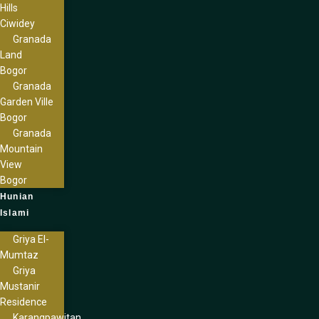
Hills
Ciwidey
Granada
Land
Bogor
Granada
Garden Ville
Bogor
Granada
Mountain
View
Bogor
Hunian
Islami
Griya El-
Mumtaz
Griya
Mustanir
Residence
Karangpawitan