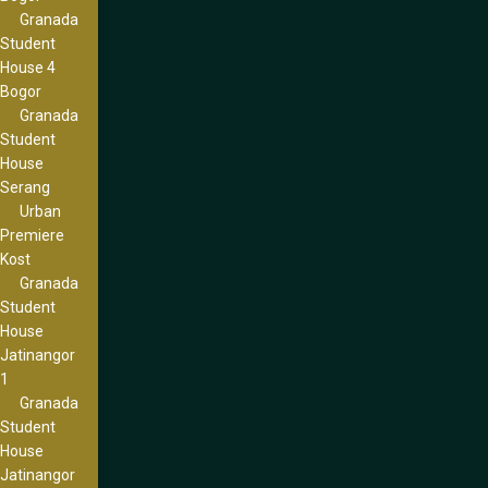
Granada
Student
House 4
Bogor
Granada
Student
House
Serang
Urban
Premiere
Kost
Granada
Student
House
Jatinangor
1
Granada
Student
House
Jatinangor