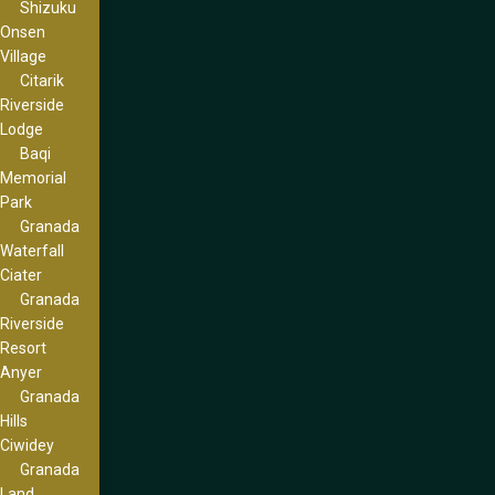
Shizuku
Onsen
Village
Citarik
Riverside
Lodge
Baqi
Memorial
Park
Granada
Waterfall
Ciater
Granada
Riverside
Resort
Anyer
Granada
Hills
Ciwidey
Granada
Land