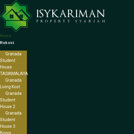
Home
Rukost
Granada
Student
House
TASIKMALAYA
Granada
Living Kost
Granada
Student
House 2
Granada
Student
House 3
Bogor