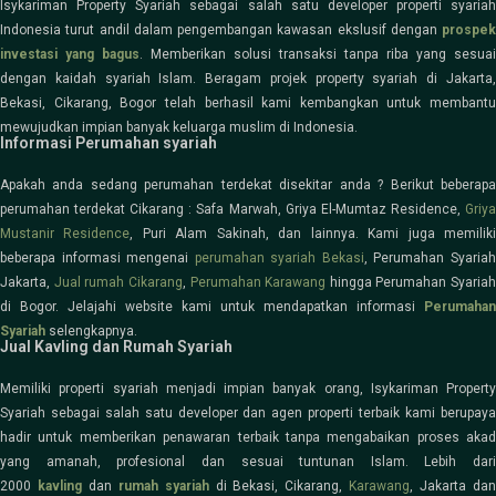
Isykariman Property Syariah sebagai salah satu developer properti syariah
Indonesia turut andil dalam pengembangan kawasan ekslusif dengan
prospek
investasi yang bagus
. Memberikan solusi transaksi tanpa riba yang sesuai
dengan kaidah syariah Islam. Beragam projek property syariah di Jakarta,
Bekasi, Cikarang, Bogor telah berhasil kami kembangkan untuk membantu
mewujudkan impian banyak keluarga muslim di Indonesia.
Informasi Perumahan syariah
Apakah anda sedang perumahan terdekat disekitar anda ? Berikut beberapa
perumahan terdekat Cikarang : Safa Marwah, Griya El-Mumtaz Residence,
Griya
Mustanir Residence
, Puri Alam Sakinah, dan lainnya. Kami juga memilik
beberapa informasi mengenai
perumahan syariah Bekasi
, Perumahan Syaria
Jakarta,
Jual rumah Cikarang
,
Perumahan Karawang
hingga Perumahan Syariah
di Bogor. Jelajahi website kami untuk mendapatkan informasi
Perumahan
Syariah
selengkapnya.
Jual Kavling dan Rumah Syariah
Memiliki properti syariah menjadi impian banyak orang, Isykariman Property
Syariah sebagai salah satu developer dan agen properti terbaik kami berupaya
hadir untuk memberikan penawaran terbaik tanpa mengabaikan proses akad
yang amanah, profesional dan sesuai tuntunan Islam. Lebih dari
2000
kavling
dan
rumah syariah
di Bekasi, Cikarang,
Karawang
, Jakarta da